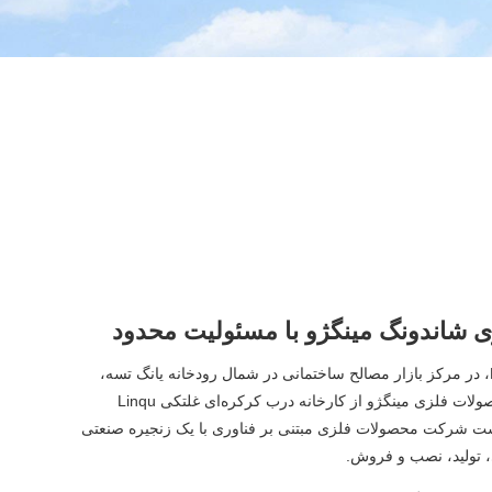
شاندونگ مینگژو با مسئولیت محدود
در سال 2002 در Linqu، Weifang، در مرکز بازار مصالح ساختمانی در شمال رودخانه یانگ تسه،
تاسیس شد. شاندونگ شرکت محصولات فلزی مینگژو از کارخانه درب کرکره‌ای غلتکی Linqu
ک است شرکت محصولات فلزی مبتنی بر فناوری با یک زنجیره صنعتی
 تولید، نصب و فروش.