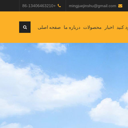
+86-13406463210
mingjuejinshu@gmail.com
د کنید
اخبار
محصولات
درباره ما
صفحه اصلی