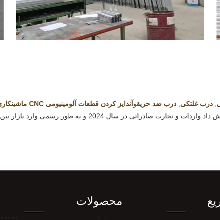
ی
,
درب غلتکی
,
درب ضد حریق
و
آندایز کردن قطعات آلومینیومی CNC ماشینکاری شده
یع
محصولات